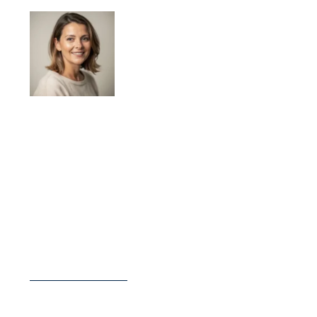
Élodie Lamarche
Élodie Lamarche publie sur le magazine
Campings Yonne des contenus consacrés au
camping dans l’Yonne, à la préparation de séjour
et aux repères pratiques utiles avant le départ.
Son approche met l’accent sur la clarté des
informations, les critères de choix et les
conseils concrets pour aider les lecteurs à
organiser plus sereinement leurs vacances.
LIRE SA BIOGRAPHIE