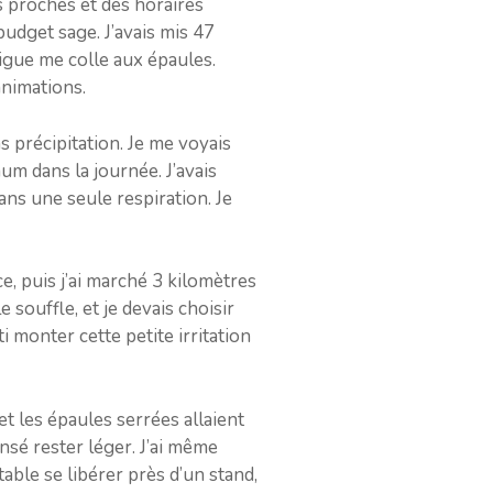
s proches et des horaires
budget sage. J’avais mis 47
tigue me colle aux épaules.
animations.
s précipitation. Je me voyais
um dans la journée. J’avais
ans une seule respiration. Je
ce, puis j’ai marché 3 kilomètres
 souffle, et je devais choisir
i monter cette petite irritation
et les épaules serrées allaient
nsé rester léger. J’ai même
 table se libérer près d’un stand,