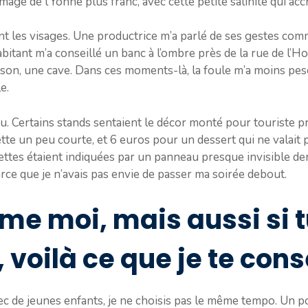
omage de l’Yonne plus franc, avec cette petite salinité qui acc
nt les visages. Une productrice m’a parlé de ses gestes comm
itant m’a conseillé un banc à l’ombre près de la rue de l’Hor
on, une cave. Dans ces moments-là, la foule m’a moins pesé,
e.
au. Certains stands sentaient le décor monté pour touriste pres
te un peu courte, et 6 euros pour un dessert qui ne valait p
lettes étaient indiquées par un panneau presque invisible derr
 parce que je n’avais pas envie de passer ma soirée debout.
mme moi, mais aussi si 
 voilà ce que je te cons
ec de jeunes enfants, je ne choisis pas le même tempo. Un p