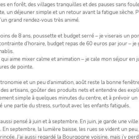
es en forêt, des villages tranquilles et des pauses sans foul
e, un déjeuner simple et un retour avant la fatigue sèche. 
u’un grand rendez-vous très animé.
ins de 8 ans, poussette et budget serré – je viserais un pont
ntrainte d’horaire, budget repas de 60 euros par jour – je g
hablis.
ui aime mixer calme et animation – je cale mon séjour en j
res de pointe.
stronomie et un peu d’animation, août reste la bonne fenêtre
r des artisans, goûter des produits nets et entendre des explic
ment simple à quelques minutes du centre, et à prévoir un re
 une partie du stress, surtout avec les enfants fatigués.
 aussi pensé à juin et à septembre. En juin, je garde une vill
 En septembre, la lumière baisse, les rues se vident un peu, 
rincée. J’ai aussi regardé la Bourgogne voisine, mais j’y per