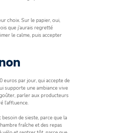
ur choix. Sur le papier, oui,
ois que j’aurais regretté
imer le calme, puis accepter
 non
 euros par jour, qui accepte de
 qui supporte une ambiance vive
e goûter, parler aux producteurs
é l’affluence.
 besoin de sieste, parce que la
chambre fraîche et des repas
à vélo et rentrer tôt, parce que