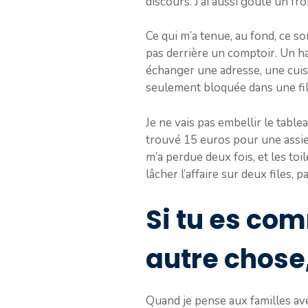
discours. J’ai aussi goûté un fr
Ce qui m’a tenue, au fond, ce so
pas derrière un comptoir. Un hab
échanger une adresse, une cuiss
seulement bloquée dans une fil
Je ne vais pas embellir le table
trouvé 15 euros pour une assiet
m’a perdue deux fois, et les toi
lâcher l’affaire sur deux files,
Si tu es co
autre chose,
Quand je pense aux familles av