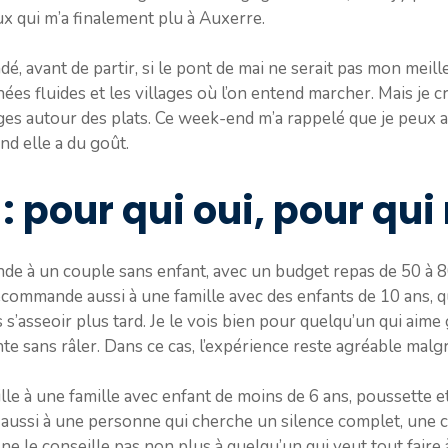
ux qui m’a finalement plu à Auxerre.
é, avant de partir, si le pont de mai ne serait pas mon meille
ées fluides et les villages où l’on entend marcher. Mais je cr
anges autour des plats. Ce week-end m’a rappelé que je peux a
d elle a du goût.
: pour qui oui, pour qui
e à un couple sans enfant, avec un budget repas de 50 à 80
recommande aussi à une famille avec des enfants de 10 ans,
 s’asseoir plus tard. Je le vois bien pour quelqu’un qui aim
e sans râler. Dans ce cas, l’expérience reste agréable malgr
e à une famille avec enfant de moins de 6 ans, poussette et
le aussi à une personne qui cherche un silence complet, une 
e ne le conseille pas non plus à quelqu’un qui veut tout faire 