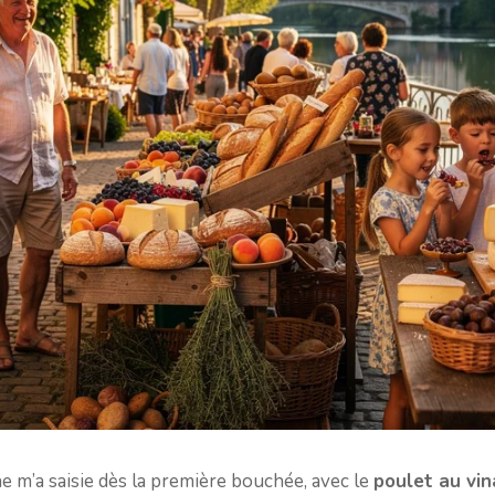
e m’a saisie dès la première bouchée, avec le
poulet au vin