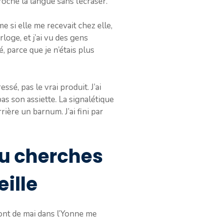
roche la langue sans l’écraser.
e si elle me recevait chez elle,
loge, et j’ai vu des gens
 parce que je n’étais plus
sé, pas le vrai produit. J’ai
as son assiette. La signalétique
ière un barnum. J’ai fini par
tu cherches
eille
ont de mai dans l’Yonne me