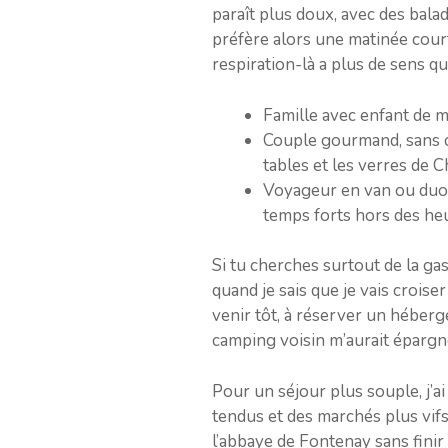
paraît plus doux, avec des balad
préfère alors une matinée court
respiration-là a plus de sens q
Famille avec enfant de mo
Couple gourmand, sans co
tables et les verres de C
Voyageur en van ou duo q
temps forts hors des heu
Si tu cherches surtout de la ga
quand je sais que je vais croise
venir tôt, à réserver un héberge
camping voisin m’aurait épargné
Pour un séjour plus souple, j’ai
tendus et des marchés plus vifs.
l’abbaye de Fontenay sans finir 