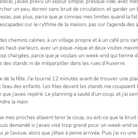
ical, j’avais prévu un séjour simple, presque vide, avec me
rcher un peu, dormir sans bruit de circulation, et garder un 
epas, pas plus, parce que je connais mes limites quand la fa
escapades sur le rythme de la maison, pas sur l’agenda des 
des chemins calmes, à un village propre et à un café pris san
 des haut-parleurs, avec un pique-nique et deux visites maxim
rop chargées, parce que je voulais un week-end qui tienne d
s des stands ni de m’éparpiller dans les rues d’Auxerre.
rée de la fête. J’ai tourné 12 minutes avant de trouver une pla
’eau des enfants. Les files devant les stands me coupaient le
que j’avais repéré. Le planning a sauté d’un coup, et j’ai sent
endre la main.
que mes proches allaient tenir le coup, ou est-ce que le bruit 
 suis demandé si j’avais visé trop grand pour un week-end ce
, je l’avoue, alors que j’étais à peine arrivée. Puis j’ai vu une