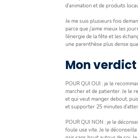
d’animation et de produits loca
Je me suis plusieurs fois demand
parce que j’aime mieux les journ
l’énergie de la fête et les éch
une parenthèse plus dense quan
Mon verdict 
POUR QUI OUI : je le recommand
marcher et de patienter. Je le 
et qui veut manger debout, puis
et supporter 25 minutes d’attent
POUR QUI NON : je le déconseill
foule use vite. Je le déconseil
pris sans bruit autour de soi. J