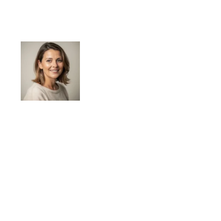
Élodie Lamarche
Élodie Lamarche publie sur le magazine
Campings Yonne des contenus consacrés au
camping dans l’Yonne, à la préparation de séjour
et aux repères pratiques utiles avant le départ.
Son approche met l’accent sur la clarté des
informations, les critères de choix et les
conseils concrets pour aider les lecteurs à
organiser plus sereinement leurs vacances.