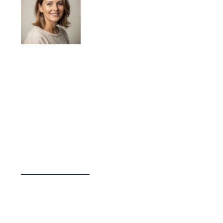
Élodie Lamarche
Élodie Lamarche publie sur le magazine
Campings Yonne des contenus consacrés au
camping dans l’Yonne, à la préparation de séjour
et aux repères pratiques utiles avant le départ.
Son approche met l’accent sur la clarté des
informations, les critères de choix et les
conseils concrets pour aider les lecteurs à
organiser plus sereinement leurs vacances.
LIRE SA BIOGRAPHIE