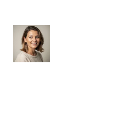
Élodie Lamarche
Élodie Lamarche publie sur le magazine
Campings Yonne des contenus consacrés au
camping dans l’Yonne, à la préparation de séjour
et aux repères pratiques utiles avant le départ.
Son approche met l’accent sur la clarté des
informations, les critères de choix et les
conseils concrets pour aider les lecteurs à
organiser plus sereinement leurs vacances.