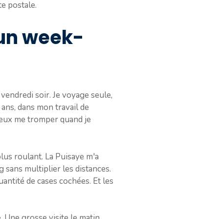
te postale.
 un week-
vendredi soir. Je voyage seule,
8 ans, dans mon travail de
 peux me tromper quand je
lus roulant. La Puisaye m'a
sans multiplier les distances.
antité de cases cochées. Et les
 Une grosse visite le matin,