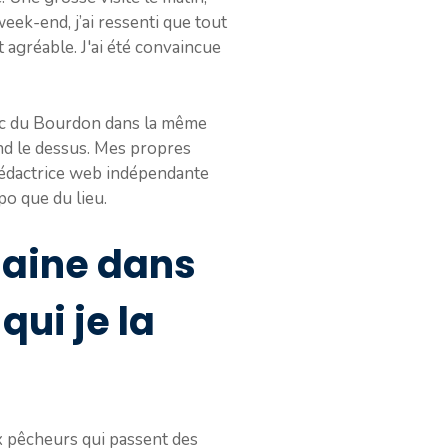
eek-end, j’ai ressenti que tout
t agréable. J'ai été convaincue
lac du Bourdon dans la même
end le dessus. Mes propres
 Rédactrice web indépendante
po que du lieu.
maine dans
qui je la
ux pêcheurs qui passent des