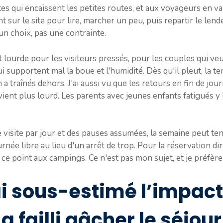
stes qui encaissent les petites routes, et aux voyageurs en v
t sur le site pour lire, marcher un peu, puis repartir le le
 un choix, pas une contrainte.
t lourde pour les visiteurs pressés, pour les couples qui veu
 supportent mal la boue et l'humidité. Dès qu'il pleut, la te
 a traînés dehors. J'ai aussi vu que les retours en fin de jou
vient plus lourd. Les parents avec jeunes enfants fatigués y 
 visite par jour et des pauses assumées, la semaine peut teni
urnée libre au lieu d'un arrêt de trop. Pour la réservation d
se ce point aux campings. Ce n'est pas mon sujet, et je préfèr
’ai sous-estimé l’impact
a failli gâcher le séjour