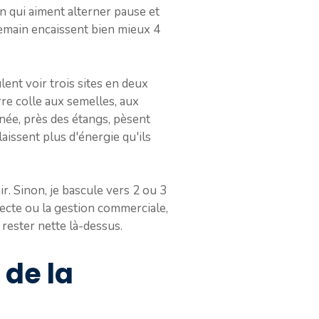
an qui aiment alterner pause et
ndemain encaissent bien mieux 4
lent voir trois sites en deux
rre colle aux semelles, aux
rnée, près des étangs, pèsent
laissent plus d'énergie qu'ils
r. Sinon, je bascule vers 2 ou 3
irecte ou la gestion commerciale,
e rester nette là-dessus.
 de la