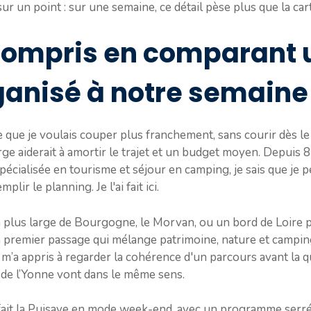
 sur un point : sur une semaine, ce détail pèse plus que la car
 compris en comparant
ganisé à notre semaine
e que je voulais couper plus franchement, sans courir dès le 
arge aiderait à amortir le trajet et un budget moyen. Depuis 
écialisée en tourisme et séjour en camping, je sais que je
lir le planning. Je l'ai fait ici.
in plus large de Bourgogne, le Morvan, ou un bord de Loire p
 premier passage qui mélange patrimoine, nature et camping 
’a appris à regarder la cohérence d'un parcours avant la qu
 de l’Yonne vont dans le même sens.
efait la Puisaye en mode week-end, avec un programme serré.