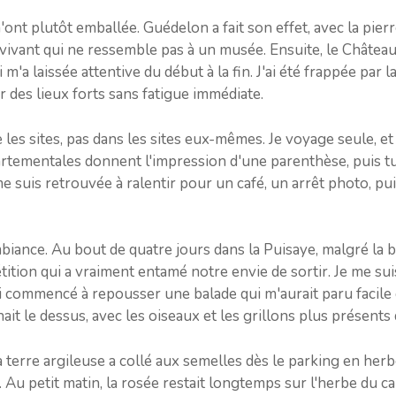
t plutôt emballée. Guédelon a fait son effet, avec la pierre
r vivant qui ne ressemble pas à un musée. Ensuite, le Châtea
m'a laissée attentive du début à la fin. J'ai été frappée par l
 des lieux forts sans fatigue immédiate.
s sites, pas dans les sites eux-mêmes. Je voyage seule, et j’
artementales donnent l'impression d'une parenthèse, puis t
 me suis retrouvée à ralentir pour un café, un arrêt photo, 
biance. Au bout de quatre jours dans la Puisaye, malgré la b
tion qui a vraiment entamé notre envie de sortir. Je me suis
'ai commencé à repousser une balade qui m'aurait paru facile d
nait le dessus, avec les oiseaux et les grillons plus présents
a terre argileuse a collé aux semelles dès le parking en herbe
e. Au petit matin, la rosée restait longtemps sur l'herbe du c