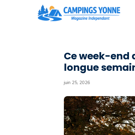
Aller
au
contenu
Ce week-end d
longue semain
juin 25, 2026